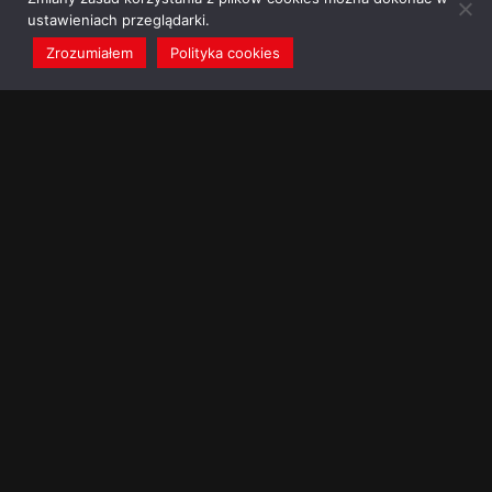
ustawieniach przeglądarki.
Zrozumiałem
Polityka cookies
redakcja@dominikanie.pl
Reguła dominikanie.pl
Polityka cookies