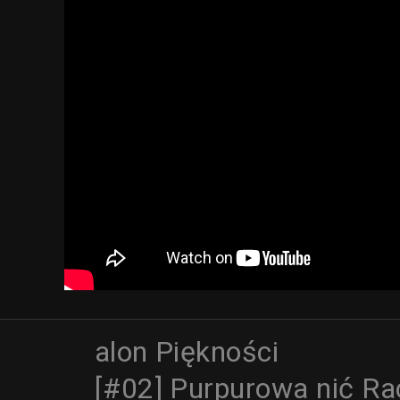
alon Piękności
[#02] Purpurowa nić R