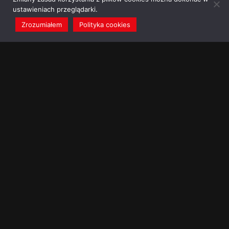
ustawieniach przeglądarki.
Zrozumiałem
Polityka cookies
redakcja@dominikanie.pl
Reguła dominikanie.pl
Polityka cookies