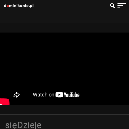
sięDzieje