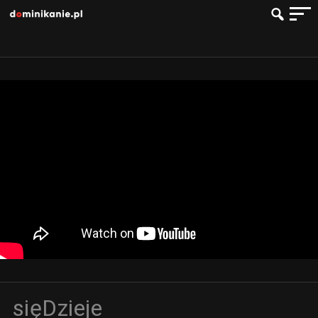
sięDzieje