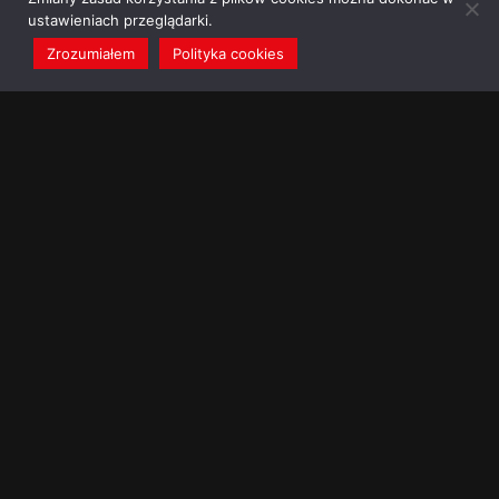
ustawieniach przeglądarki.
Zrozumiałem
Polityka cookies
redakcja@dominikanie.pl
Reguła dominikanie.pl
Polityka cookies