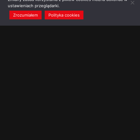
ustawieniach przeglądarki.
Zrozumiałem
Polityka cookies
redakcja@dominikanie.pl
Reguła dominikanie.pl
Polityka cookies