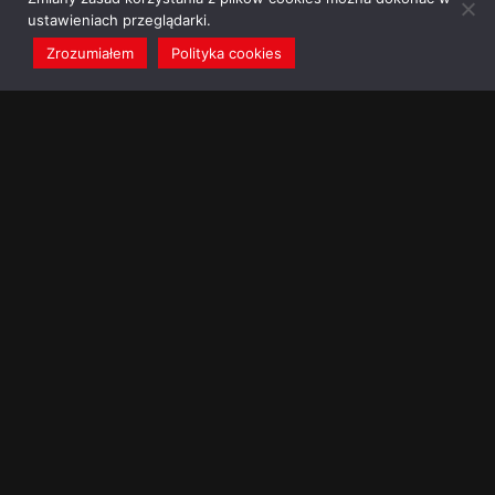
ustawieniach przeglądarki.
Zrozumiałem
Polityka cookies
redakcja@dominikanie.pl
Reguła dominikanie.pl
Polityka cookies