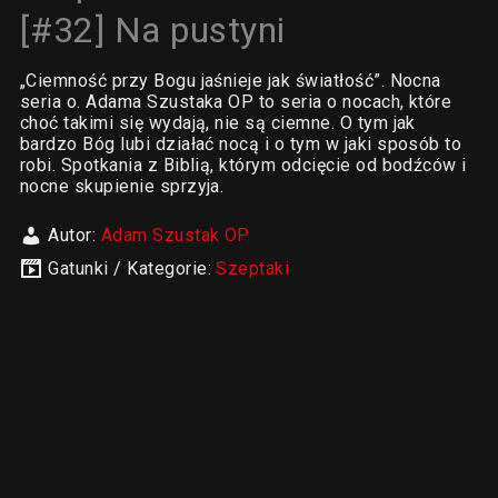
[#32] Na pustyni
„Ciemność przy Bogu jaśnieje jak światłość”. Nocna
seria o. Adama Szustaka OP to seria o nocach, które
choć takimi się wydają, nie są ciemne. O tym jak
bardzo Bóg lubi działać nocą i o tym w jaki sposób to
robi. Spotkania z Biblią, którym odcięcie od bodźców i
nocne skupienie sprzyja.
Autor:
Adam Szustak OP
Gatunki / Kategorie:
Szeptaki