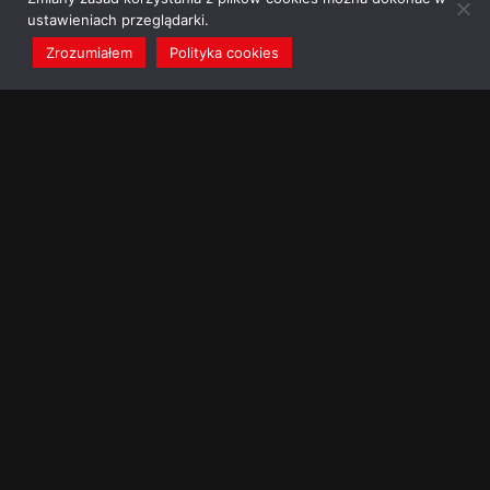
ustawieniach przeglądarki.
Zrozumiałem
Polityka cookies
redakcja@dominikanie.pl
Reguła dominikanie.pl
Polityka cookies