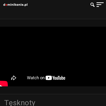
Tęsknoty