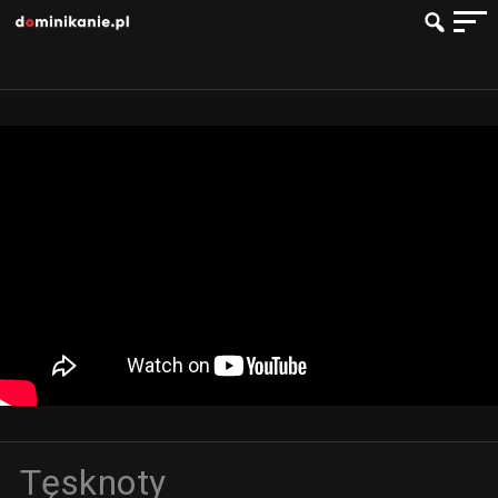
Tęsknoty