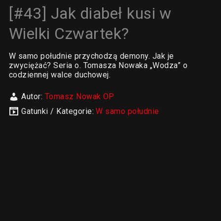
[#43] Jak diabeł kusi w
Wielki Czwartek?
W samo południe przychodzą demony. Jak je
zwyciężać? Seria o. Tomasza Nowaka „Wodza” o
codziennej walce duchowej.
Autor:
Tomasz Nowak OP
Gatunki / Kategorie:
W samo południe