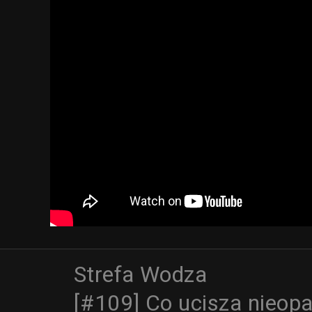
Strefa Wodza
[#109] Co ucisza nieop