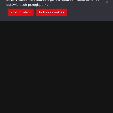
ustawieniach przeglądarki.
Zrozumiałem
Polityka cookies
redakcja@dominikanie.pl
Reguła dominikanie.pl
Polityka cookies