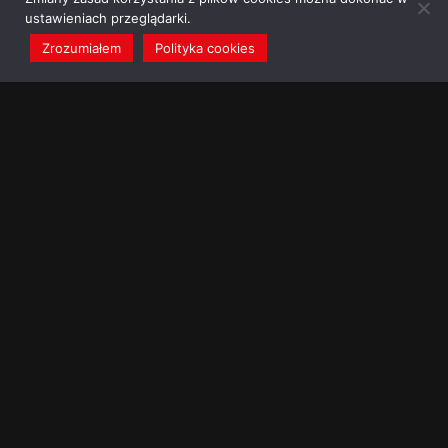
ustawieniach przeglądarki.
Zrozumiałem
Polityka cookies
redakcja@dominikanie.pl
Reguła dominikanie.pl
Polityka cookies