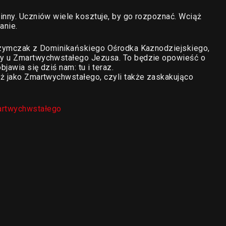
inny. Uczniów wiele kosztuje, by go rozpoznać. Wciąż
anie.
 Szymczak z Dominikańskiego Ośrodka Kaznodziejskiego,
my u Zmartwychwstałego Jezusa. To będzie opowieść o
jawia się dziś nam: tu i teraz.
uż jako Zmartwychwstałego, czyli także zaskakująco
artwychwstałego