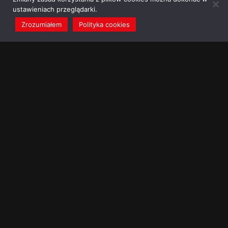
ustawieniach przeglądarki.
Zrozumiałem
Polityka cookies
redakcja@dominikanie.pl
Reguła dominikanie.pl
Polityka cookies