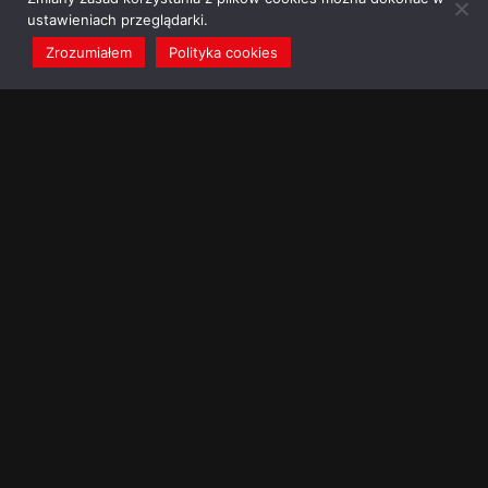
ustawieniach przeglądarki.
Zrozumiałem
Polityka cookies
redakcja@dominikanie.pl
Reguła dominikanie.pl
Polityka cookies