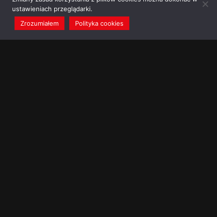
ustawieniach przeglądarki.
Zrozumiałem
Polityka cookies
redakcja@dominikanie.pl
Reguła dominikanie.pl
Polityka cookies