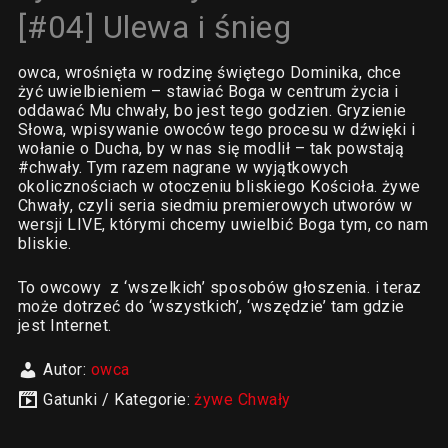
[#04] Ulewa i śnieg
owca, wrośnięta w rodzinę świętego Dominika, chce
żyć uwielbieniem – stawiać Boga w centrum życia i
oddawać Mu chwały, bo jest tego godzien. Gryzienie
Słowa, wpisywanie owoców tego procesu w dźwięki i
wołanie o Ducha, by w nas się modlił – tak powstają
#chwały. Tym razem nagrane w wyjątkowych
okolicznościach w otoczeniu bliskiego Kościoła. żywe
Chwały, czyli seria siedmiu premierowych utworów w
wersji LIVE, którymi chcemy uwielbić Boga tym, co nam
bliskie.
To owcowy z ‘wszelkich’ sposobów głoszenia. i teraz
może dotrzeć do ‘wszystkich’, ‘wszędzie’ tam gdzie
jest Internet.
Autor:
owca
Gatunki / Kategorie:
żywe Chwały