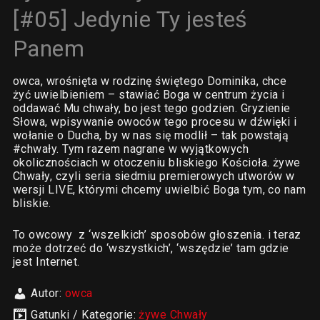
[#05] Jedynie Ty jesteś
Panem
owca, wrośnięta w rodzinę świętego Dominika, chce
żyć uwielbieniem – stawiać Boga w centrum życia i
oddawać Mu chwały, bo jest tego godzien. Gryzienie
Słowa, wpisywanie owoców tego procesu w dźwięki i
wołanie o Ducha, by w nas się modlił – tak powstają
#chwały. Tym razem nagrane w wyjątkowych
okolicznościach w otoczeniu bliskiego Kościoła. żywe
Chwały, czyli seria siedmiu premierowych utworów w
wersji LIVE, którymi chcemy uwielbić Boga tym, co nam
bliskie.
To owcowy z ‘wszelkich’ sposobów głoszenia. i teraz
może dotrzeć do ‘wszystkich’, ‘wszędzie’ tam gdzie
jest Internet.
Autor:
owca
Gatunki / Kategorie:
żywe Chwały