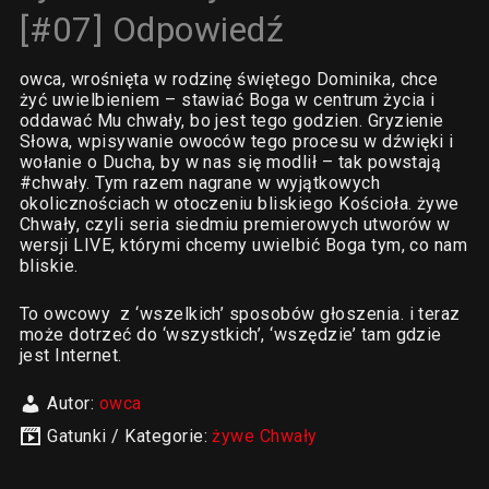
[#07] Odpowiedź
owca, wrośnięta w rodzinę świętego Dominika, chce
żyć uwielbieniem – stawiać Boga w centrum życia i
oddawać Mu chwały, bo jest tego godzien. Gryzienie
Słowa, wpisywanie owoców tego procesu w dźwięki i
wołanie o Ducha, by w nas się modlił – tak powstają
#chwały. Tym razem nagrane w wyjątkowych
okolicznościach w otoczeniu bliskiego Kościoła. żywe
Chwały, czyli seria siedmiu premierowych utworów w
wersji LIVE, którymi chcemy uwielbić Boga tym, co nam
bliskie.
To owcowy z ‘wszelkich’ sposobów głoszenia. i teraz
może dotrzeć do ‘wszystkich’, ‘wszędzie’ tam gdzie
jest Internet.
Autor:
owca
Gatunki / Kategorie:
żywe Chwały