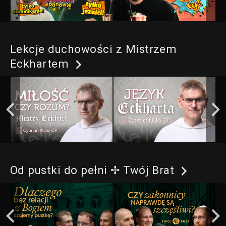
Lekcje duchowości z Mistrzem
Eckhartem
Od pustki do pełni ✢ Twój Brat